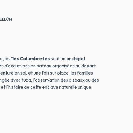
TELLÓN
e, les
îles Columbretes
sont un
archipel
lors d'excursions en bateau organisées au départ
ture en soi, et une fois sur place, les familles
longée avec tuba, l'observation des oiseaux ou des
 et l'histoire de cette enclave naturelle unique.