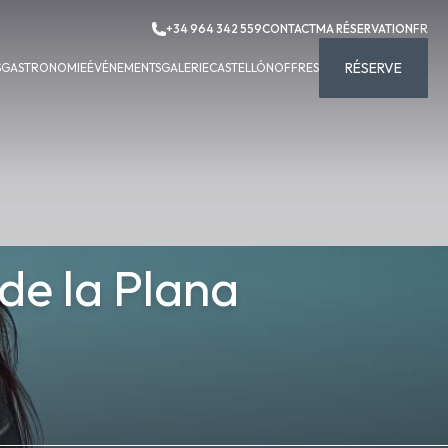
+34 964 342 559
CONTACT
MA RÉSERVATION
FR
RÉSERVE
S
GASTRONOMIE
ÉVÉNEMENTS
GALERIE
CASTELLÓN
OFFRES
 de la Plana