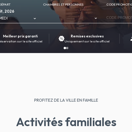
DÉPART
CHAMBRES ET PERSONNES
CODE PROMOTI
t, 2026
MEDI
Meilleur prix garanti
Remises exclusives
éservation sur le site officiel
Uniquement sur le site officiel
PROFITEZ DE LA VILLE EN FAMILLE
Activités familiales