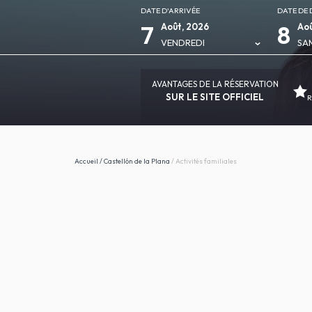
DATE D'ARRIVÉE
DATE DE 
7
8
Août, 2026
Aoû
VENDREDI
SA
AVANTAGES DE LA RÉSERVATION
SUR LE SITE OFFICIEL
R
Accueil
/
Castellón de la Plana
/
Activités familiales