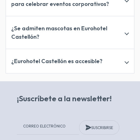
para celebrar eventos corporativos?
Eurohotel Castellón cuenta con cuatro
salones
¿Se admiten mascotas en Eurohotel
Castellón?
No se admiten mascotas
¿Eurohotel Castellón es accesible?
Sí, el hotel es accesible
habitaciones adaptadas para
personas con movilidad reducida
¡Suscríbete a la newsletter!
SUSCRIBIRSE