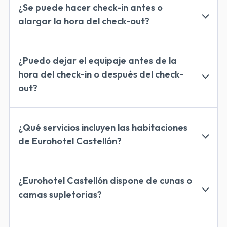
hasta las 12:00h
¿Se puede hacer check-in antes o
alargar la hora del check-out?
check-in antes de la hora
establecida o alargar la hora del check-out
¿Puedo dejar el equipaje antes de la
bajo disponibilidad
consultar con
hora del check-in o después del check-
recepción
out?
los huéspedes del hotel pueden dejar su equipaje
en nuestra consigna
¿Qué servicios incluyen las habitaciones
de Eurohotel Castellón?
wifi gratis,
televisión, teléfono, caja fuerte, mini nevera, aire
¿Eurohotel Castellón dispone de cunas o
acondicionado, calefacción, artículos de aseo y
camas supletorias?
secador de pelo
camas supletorias