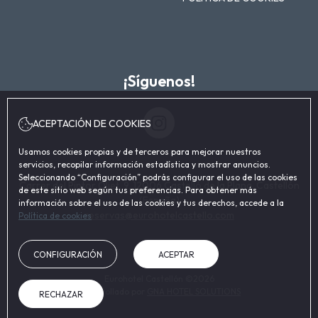
¡Síguenos!
Instagram
ACEPTACIÓN DE COOKIES
Usamos cookies propias y de terceros para mejorar nuestros
servicios, recopilar información estadística y mostrar anuncios.
Seleccionando “Configuración” podrás configurar el uso de las cookies
Carrer del Pintor Oliet, 9, 12006 Castelló de la Plana, Castellón
de este sitio web según tus preferencias. Para obtener más
(España)
información sobre el uso de las cookies y tus derechos, accede a la
reservas@eurohotelcastello.com
Política de cookies
CONFIGURACIÓN
ACEPTAR
Eurohotel Castellón ©2026
Desarrollado por
GNA HOTEL SOLUTIONS
RECHAZAR