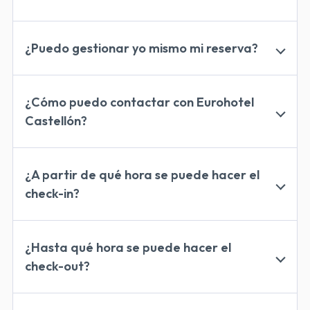
cancelar o modificar la reserva
¿Puedo gestionar yo mismo mi reserva?
condiciones de la
reserva
gestionar tu reserva en Eurohotel
Castellón
¿Cómo puedo contactar con Eurohotel
mi reserva
Castellón?
dudas y cuestiones relacionadas con reservas
formulario
contacto
¿A partir de qué hora se puede hacer el
check-in?
reservas@eurohotelcastello.com
+34 964
342 559
check-in en Eurohotel Castellón
a
partir de las 14:00h
¿Hasta qué hora se puede hacer el
check-out?
check-out en Eurohotel Castellón