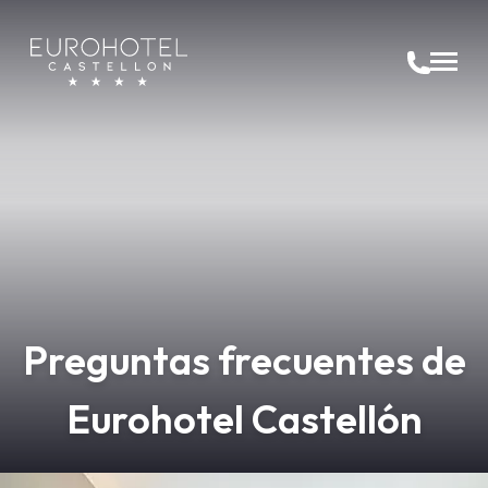
Eurohotel Castellón
559
+34 964 34
Preguntas frecuentes de
Eurohotel Castellón