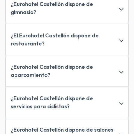
disponibilidad está sujeta a la capacidad del
¿Eurohotel Castellón dispone de
establecimiento
consultar
gimnasio?
con recepción
gimnasio
máquinas de musculación
zona de peso libre
¿El Eurohotel Castellón dispone de
selección de máquinas de cardio
restaurante?
restaurante
desayunos
¿Eurohotel Castellón dispone de
aparcamiento?
almuerzos
cenas
aparcamiento cerrado
cargador Tesla
¿Eurohotel Castellón dispone de
servicios para ciclistas?
guardabicis, herramientas de
reparación y zona de lavado
¿Eurohotel Castellón dispone de salones